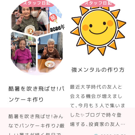
スタッフ日記
スタッフ日記
強メンタルの作り方
最近大学時代の友人と
酷暑を吹き飛ばせ！パ
会える機会が増えまし
ンケーキ作り
て、今月も３人で集いま
した✨ブログで時々登
酷暑を吹き飛ばせ！みん
場する、投資家の友人…
なでパンケーキ作り♪厳