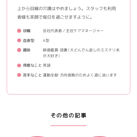
上から目線の介護はやめましょう。 スタッフも利用
者様も笑顔で毎日を過ごせますように。
役職
会社代表者／主任ケアマネージャー
血液型
A型
趣味
映画鑑賞・読書（大どんでん返しのミステリ本
が大好き）
得意なこと
英語
苦手なこと
運動全般・方向音痴のためよく道に迷います
その他の記事