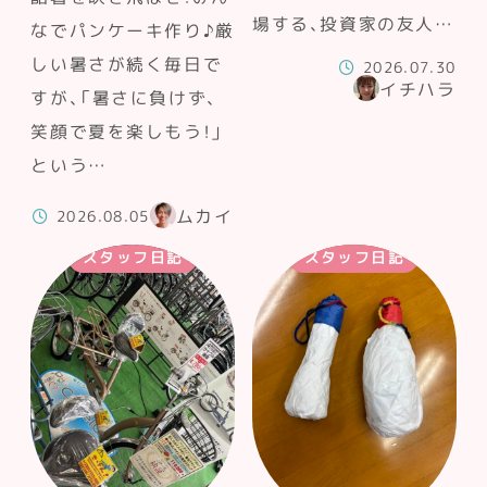
場する、投資家の友人…
なでパンケーキ作り♪厳
しい暑さが続く毎日で
2026.07.30
イチハラ
すが、「暑さに負けず、
笑顔で夏を楽しもう！」
という…
ムカイ
2026.08.05
スタッフ日記
スタッフ日記