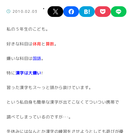
X
facebook
hatena
pocket
lin
2010.02.03
私の５年生のこども。
好きな科目は
体育
と
算数
。
嫌いな科目は
国語
。
特に
漢字は大嫌い
！
習った漢字もス～っと頭から抜けています。
という私自身も簡単な漢字が出てこなくてついつい携帯で
調べてしまっているのですが・・・。
冬休みにはなんとか漢字の練習をさせようとしても遊びが優