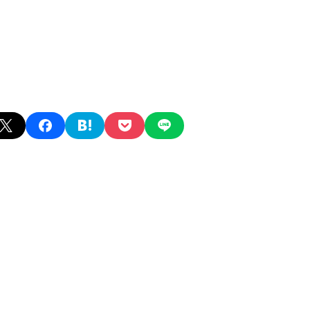
X
facebook
hatena
pocket
line