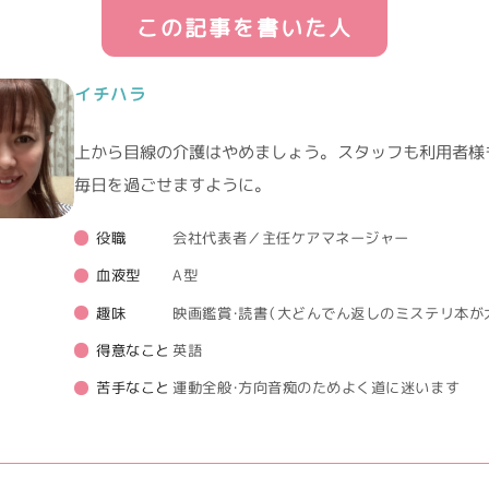
この記事を書いた人
イチハラ
上から目線の介護はやめましょう。 スタッフも利用者様
毎日を過ごせますように。
役職
会社代表者／主任ケアマネージャー
血液型
A型
趣味
映画鑑賞・読書（大どんでん返しのミステリ本が
得意なこと
英語
苦手なこと
運動全般・方向音痴のためよく道に迷います