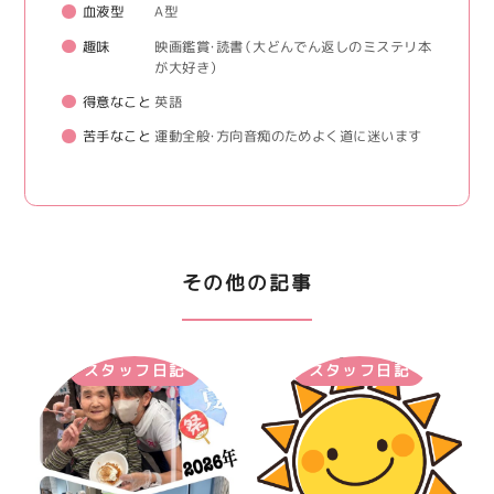
血液型
A型
趣味
映画鑑賞・読書（大どんでん返しのミステリ本
が大好き）
得意なこと
英語
苦手なこと
運動全般・方向音痴のためよく道に迷います
その他の記事
スタッフ日記
スタッフ日記