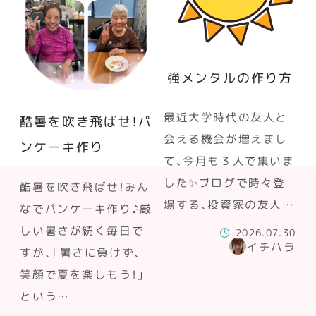
強メンタルの作り方
最近大学時代の友人と
酷暑を吹き飛ばせ！パ
会える機会が増えまし
ンケーキ作り
て、今月も３人で集いま
した✨ブログで時々登
酷暑を吹き飛ばせ！みん
場する、投資家の友人…
なでパンケーキ作り♪厳
しい暑さが続く毎日で
2026.07.30
イチハラ
すが、「暑さに負けず、
笑顔で夏を楽しもう！」
という…