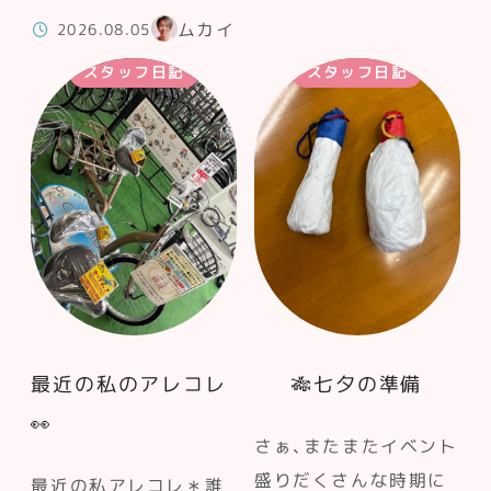
ムカイ
2026.08.05
スタッフ日記
スタッフ日記
最近の私のアレコレ
🎋七夕の準備
👀
さぁ、またまたイベント
盛りだくさんな時期に
最近の私アレコレ＊誰