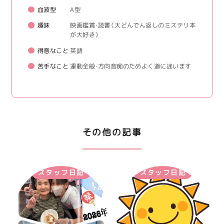
血液型
A型
趣味
映画鑑賞・読書（大どんでん返しのミステリ本
が大好き）
得意なこと
英語
苦手なこと
運動全般・方向音痴のためよく道に迷います
その他の記事
スタッフ日記
スタッフ日記