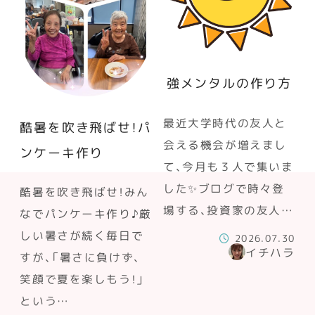
強メンタルの作り方
最近大学時代の友人と
酷暑を吹き飛ばせ！パ
会える機会が増えまし
ンケーキ作り
て、今月も３人で集いま
した✨ブログで時々登
酷暑を吹き飛ばせ！みん
場する、投資家の友人…
なでパンケーキ作り♪厳
しい暑さが続く毎日で
2026.07.30
イチハラ
すが、「暑さに負けず、
笑顔で夏を楽しもう！」
という…