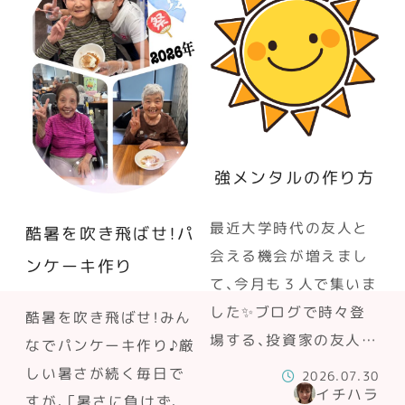
強メンタルの作り方
最近大学時代の友人と
酷暑を吹き飛ばせ！パ
会える機会が増えまし
ンケーキ作り
て、今月も３人で集いま
した✨ブログで時々登
酷暑を吹き飛ばせ！みん
場する、投資家の友人…
なでパンケーキ作り♪厳
しい暑さが続く毎日で
2026.07.30
イチハラ
すが、「暑さに負けず、