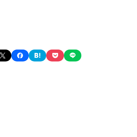
X
facebook
hatena
pocket
line