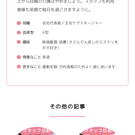
上から目線の介護はやめましょう。 スタッフも利用
者様も笑顔で毎日を過ごせますように。
役職
会社代表者／主任ケアマネージャー
血液型
A型
趣味
映画鑑賞・読書（大どんでん返しのミステリ本
が大好き）
得意なこと
英語
苦手なこと
運動全般・方向音痴のためよく道に迷います
その他の記事
スタッフ日記
スタッフ日記