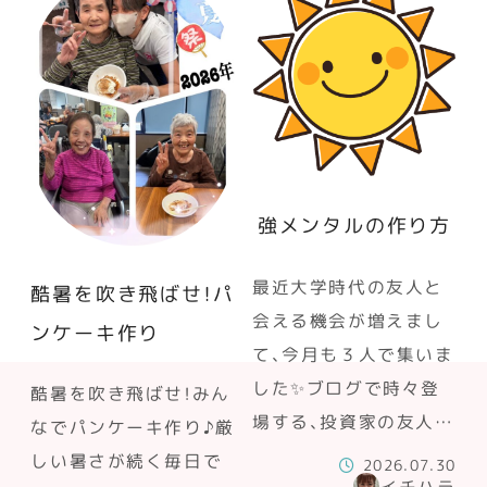
強メンタルの作り方
最近大学時代の友人と
酷暑を吹き飛ばせ！パ
会える機会が増えまし
ンケーキ作り
て、今月も３人で集いま
した✨ブログで時々登
酷暑を吹き飛ばせ！みん
場する、投資家の友人…
なでパンケーキ作り♪厳
しい暑さが続く毎日で
2026.07.30
イチハラ