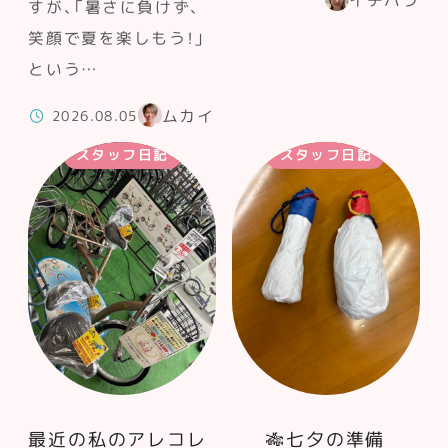
すが、「暑さに負けず、
笑顔で夏を楽しもう！」
という…
ムカイ
2026.08.05
スタッフ日記
スタッフ日記
最近の私のアレコレ
🎋七夕の準備