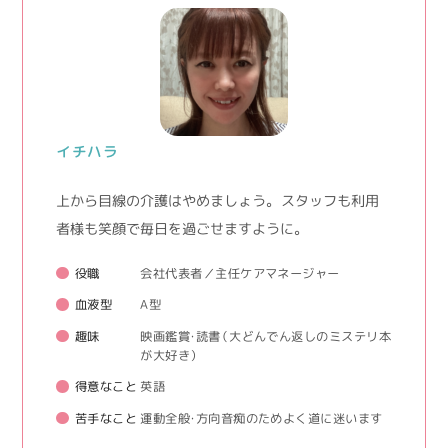
イチハラ
上から目線の介護はやめましょう。 スタッフも利用
者様も笑顔で毎日を過ごせますように。
役職
会社代表者／主任ケアマネージャー
血液型
A型
趣味
映画鑑賞・読書（大どんでん返しのミステリ本
が大好き）
得意なこと
英語
苦手なこと
運動全般・方向音痴のためよく道に迷います