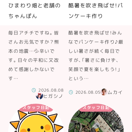
ひまわり畑と老舗の
酷暑を吹き飛ばせ！パ
ちゃんぽん
ンケーキ作り
毎日アチチですね。皆
酷暑を吹き飛ばせ！みん
さんお元気ですか？熊
なでパンケーキ作り♪厳
本の地震…💦辛いで
しい暑さが続く毎日で
す。日々の平和に又改
すが、「暑さに負けず、
めて感謝しかないで
笑顔で夏を楽しもう！」
す…
という…
2026.08.08
ムカイ
2026.08.05
ヒガシノ
スタッフ日記
スタッフ日記