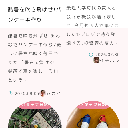
最近大学時代の友人と
酷暑を吹き飛ばせ！パ
会える機会が増えまし
ンケーキ作り
て、今月も３人で集いま
した✨ブログで時々登
酷暑を吹き飛ばせ！みん
場する、投資家の友人…
なでパンケーキ作り♪厳
しい暑さが続く毎日で
2026.07.30
イチハラ
すが、「暑さに負けず、
笑顔で夏を楽しもう！」
という…
ムカイ
2026.08.05
スタッフ日記
スタッフ日記