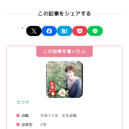
この記事をシェアする
X
facebook
hatena
pocket
line
この記事を書いた人
カワデ
役職
平成３０年 定年退職
血液型
A型