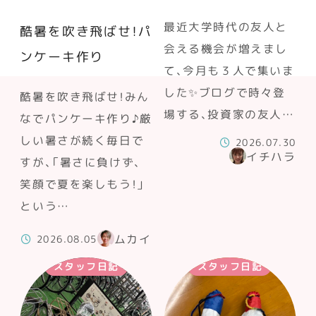
最近大学時代の友人と
酷暑を吹き飛ばせ！パ
会える機会が増えまし
ンケーキ作り
て、今月も３人で集いま
した✨ブログで時々登
酷暑を吹き飛ばせ！みん
場する、投資家の友人…
なでパンケーキ作り♪厳
しい暑さが続く毎日で
2026.07.30
イチハラ
すが、「暑さに負けず、
笑顔で夏を楽しもう！」
という…
ムカイ
2026.08.05
スタッフ日記
スタッフ日記