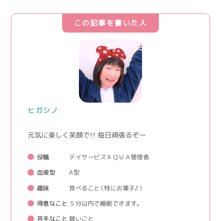
この記事を書いた人
ヒガシノ
元気に楽しく笑顔で！！ 毎日頑張るぞー
役職
デイサービスＡＱＵＡ管理者
血液型
A型
趣味
食べること（特にお菓子♪）
得意なこと
５分以内で睡眠できます。
苦手なこと
競いごと