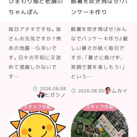
ひまわり畑と老舗の
酷暑を吹き飛ばせ！パ
ちゃんぽん
ンケーキ作り
毎日アチチですね。皆
酷暑を吹き飛ばせ！みん
さんお元気ですか？熊
なでパンケーキ作り♪厳
本の地震…💦辛いで
しい暑さが続く毎日で
す。日々の平和に又改
すが、「暑さに負けず、
めて感謝しかないで
笑顔で夏を楽しもう！」
す…
という…
2026.08.08
ムカイ
2026.08.05
ヒガシノ
スタッフ日記
スタッフ日記