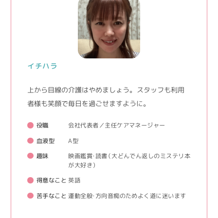
イチハラ
上から目線の介護はやめましょう。 スタッフも利用
者様も笑顔で毎日を過ごせますように。
役職
会社代表者／主任ケアマネージャー
血液型
A型
趣味
映画鑑賞・読書（大どんでん返しのミステリ本
が大好き）
得意なこと
英語
苦手なこと
運動全般・方向音痴のためよく道に迷います