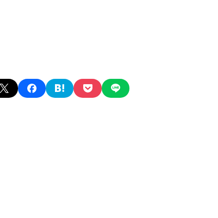
X
facebook
hatena
pocket
line