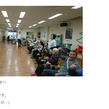
！！
です。
が…)