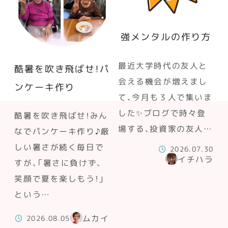
強メンタルの作り方
最近大学時代の友人と
酷暑を吹き飛ばせ！パ
会える機会が増えまし
ンケーキ作り
て、今月も３人で集いま
した✨ブログで時々登
酷暑を吹き飛ばせ！みん
場する、投資家の友人…
なでパンケーキ作り♪厳
しい暑さが続く毎日で
2026.07.30
イチハラ
すが、「暑さに負けず、
笑顔で夏を楽しもう！」
という…
ムカイ
2026.08.05