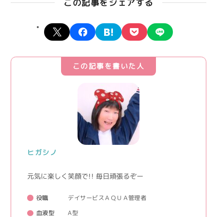
この記事をシェアする
X
facebook
hatena
pocket
line
この記事を書いた人
ヒガシノ
元気に楽しく笑顔で！！ 毎日頑張るぞー
役職
デイサービスＡＱＵＡ管理者
血液型
A型