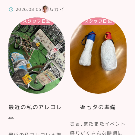
ムカイ
2026.08.05
スタッフ日記
スタッフ日記
最近の私のアレコレ
🎋七夕の準備
👀
さぁ、またまたイベント
盛りだくさんな時期に
最近の私アレコレ＊誰