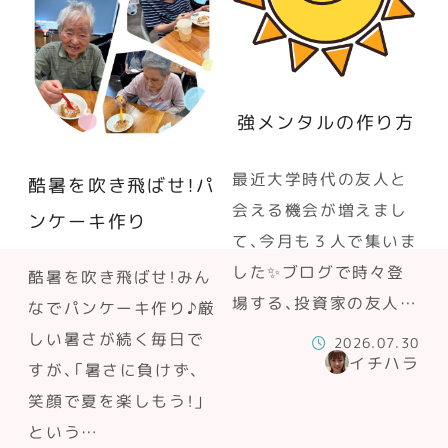
強メンタルの作り方
最近大学時代の友人と
酷暑を吹き飛ばせ！パ
会える機会が増えまし
ンケーキ作り
て、今月も３人で集いま
した✨ブログで時々登
酷暑を吹き飛ばせ！みん
場する、投資家の友人…
なでパンケーキ作り♪厳
しい暑さが続く毎日で
2026.07.30
イチハラ
すが、「暑さに負けず、
笑顔で夏を楽しもう！」
という…