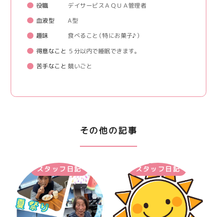
役職
デイサービスＡＱＵＡ管理者
血液型
A型
趣味
食べること（特にお菓子♪）
得意なこと
５分以内で睡眠できます。
苦手なこと
競いごと
その他の記事
スタッフ日記
スタッフ日記