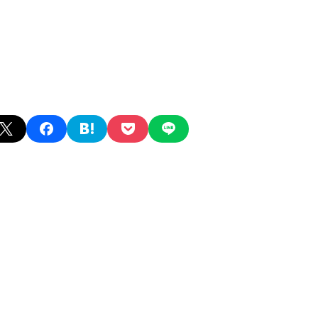
X
facebook
hatena
pocket
line