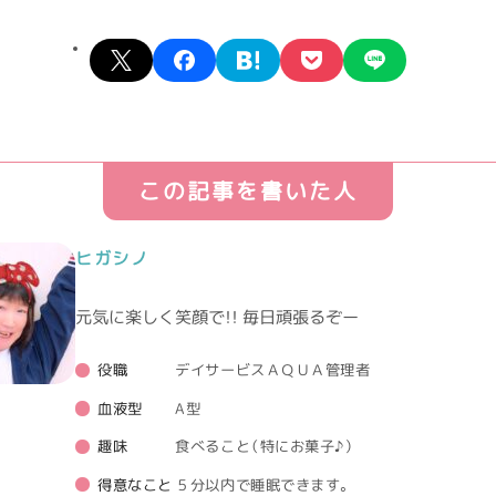
X
facebook
hatena
pocket
line
この記事を書いた人
ヒガシノ
元気に楽しく笑顔で！！ 毎日頑張るぞー
役職
デイサービスＡＱＵＡ管理者
血液型
A型
趣味
食べること（特にお菓子♪）
得意なこと
５分以内で睡眠できます。