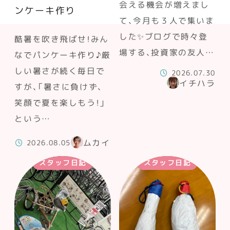
会える機会が増えまし
ンケーキ作り
て、今月も３人で集いま
した✨ブログで時々登
酷暑を吹き飛ばせ！みん
場する、投資家の友人…
なでパンケーキ作り♪厳
しい暑さが続く毎日で
2026.07.30
イチハラ
すが、「暑さに負けず、
笑顔で夏を楽しもう！」
という…
ムカイ
2026.08.05
スタッフ日記
スタッフ日記