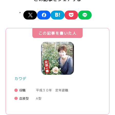
X
facebook
hatena
pocket
line
この記事を書いた人
カワデ
役職
平成３０年 定年退職
血液型
A型