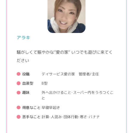
アラキ
騒がしくて賑やかな”愛の家” いつでも遊びに来てく
ださい
役職
デイサービス愛の家 管理者/主任
血液型
B型
趣味
外へ出かけること・スーパー内をうろつくこ
と
得意なこと
早寝早起き
苦手なこと
計算・人混み・団体行動・寒さ・バナナ