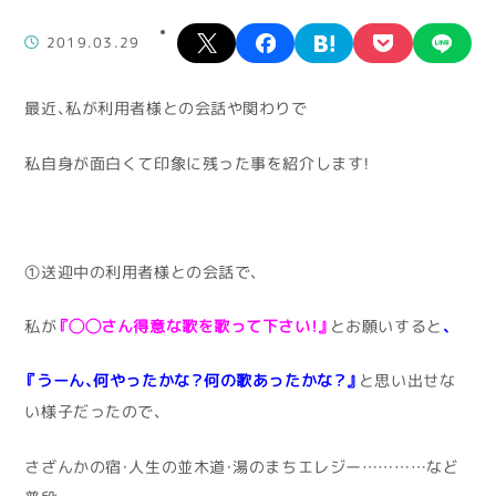
X
facebook
hatena
pocket
lin
2019.03.29
最近、私が利用者様との会話や関わりで
私自身が面白くて印象に残った事を紹介します！
①送迎中の利用者様との会話で、
私が
『◯◯さん得意な歌を歌って下さい！』
とお願いすると
、
『うーん、何やったかな？何の歌あったかな？』
と思い出せな
い様子だったので、
さざんかの宿・人生の並木道・湯のまちエレジー…………など