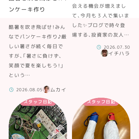
会える機会が増えまし
ンケーキ作り
て、今月も３人で集いま
した✨ブログで時々登
酷暑を吹き飛ばせ！みん
場する、投資家の友人…
なでパンケーキ作り♪厳
しい暑さが続く毎日で
2026.07.30
イチハラ
すが、「暑さに負けず、
笑顔で夏を楽しもう！」
という…
ムカイ
2026.08.05
スタッフ日記
スタッフ日記