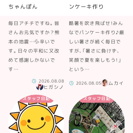
ちゃんぽん
ンケーキ作り
毎日アチチですね。皆
酷暑を吹き飛ばせ！みん
さんお元気ですか？熊
なでパンケーキ作り♪厳
本の地震…💦辛いで
しい暑さが続く毎日で
す。日々の平和に又改
すが、「暑さに負けず、
めて感謝しかないで
笑顔で夏を楽しもう！」
す…
という…
2026.08.08
ムカイ
2026.08.05
ヒガシノ
スタッフ日記
スタッフ日記