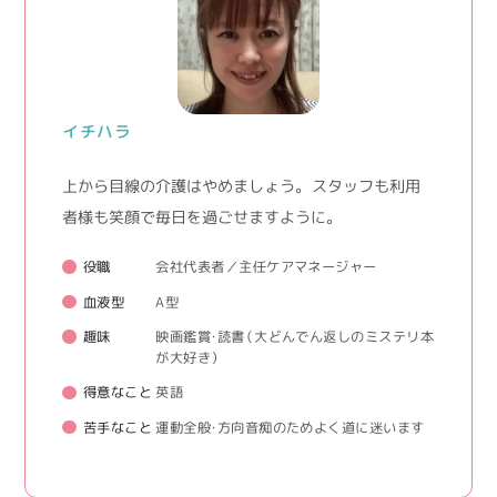
イチハラ
上から目線の介護はやめましょう。 スタッフも利用
者様も笑顔で毎日を過ごせますように。
役職
会社代表者／主任ケアマネージャー
血液型
A型
趣味
映画鑑賞・読書（大どんでん返しのミステリ本
が大好き）
得意なこと
英語
苦手なこと
運動全般・方向音痴のためよく道に迷います