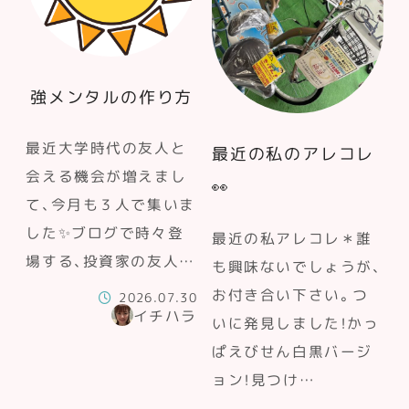
強メンタルの作り方
最近大学時代の友人と
最近の私のアレコレ
会える機会が増えまし
👀
て、今月も３人で集いま
した✨ブログで時々登
最近の私アレコレ＊誰
場する、投資家の友人…
も興味ないでしょうが、
お付き合い下さい。つ
2026.07.30
イチハラ
いに発見しました！かっ
ぱえびせん白黒バージ
ョン！見つけ…