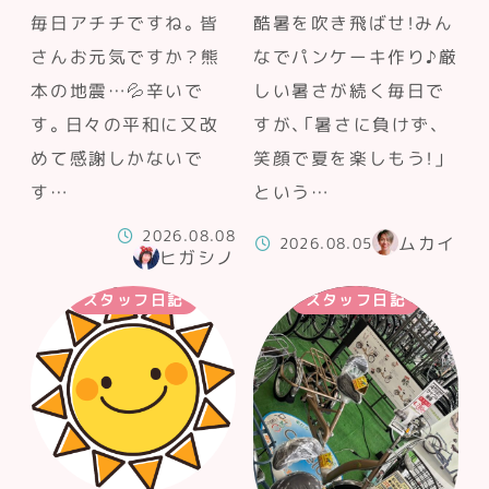
毎日アチチですね。皆
酷暑を吹き飛ばせ！みん
さんお元気ですか？熊
なでパンケーキ作り♪厳
本の地震…💦辛いで
しい暑さが続く毎日で
す。日々の平和に又改
すが、「暑さに負けず、
めて感謝しかないで
笑顔で夏を楽しもう！」
す…
という…
2026.08.08
ムカイ
2026.08.05
ヒガシノ
スタッフ日記
スタッフ日記