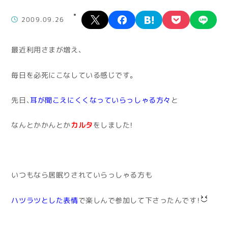
X
facebook
hatena
pocket
lin
2009.09.26
最近利用さまが増え、
毎日を必死にこなしている感じです。
先日、
耳が聞こえにくくなっていらっしゃる方々
と
なんとかかんとか
カルタ
をしました！
いつもなら居眠りされていらっしゃる方も
ハツラツとした表情
で楽しんで参加して下さったんです！