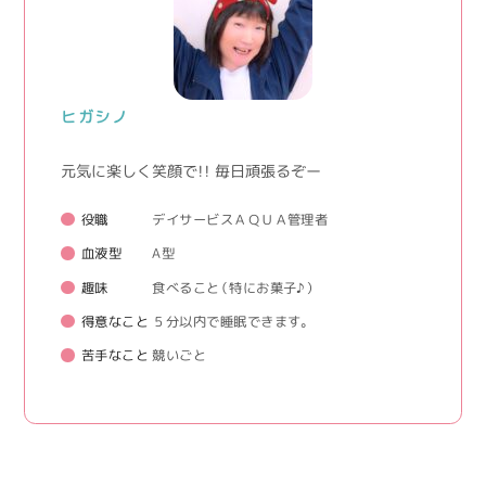
ヒガシノ
元気に楽しく笑顔で！！ 毎日頑張るぞー
役職
デイサービスＡＱＵＡ管理者
血液型
A型
趣味
食べること（特にお菓子♪）
得意なこと
５分以内で睡眠できます。
苦手なこと
競いごと